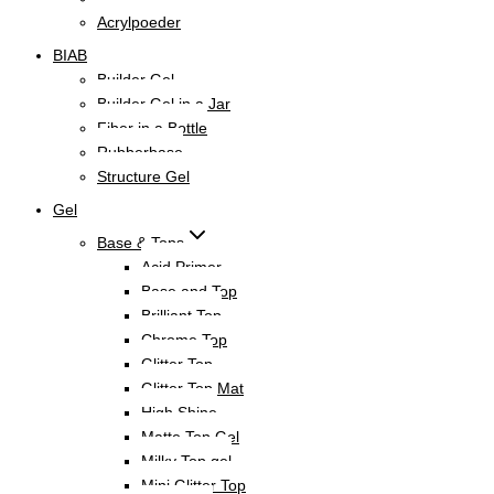
Acrylpoeder
BIAB
Builder Gel
Builder Gel in a Jar
Fiber in a Bottle
Rubberbase
Structure Gel
Gel
Base & Tops
Acid Primer
Base and Top
Brilliant Top
Chrome Top
Glitter Top
Glitter Top Mat
High Shine
Matte Top Gel
Milky Top gel
Mini Glitter Top