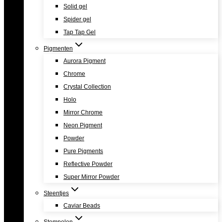
Solid gel
Spider gel
Tap Tap Gel
Pigmenten
Aurora Pigment
Chrome
Crystal Collection
Holo
Mirror Chrome
Neon Pigment
Powder
Pure Pigments
Reflective Powder
Super Mirror Powder
Steentjes
Caviar Beads