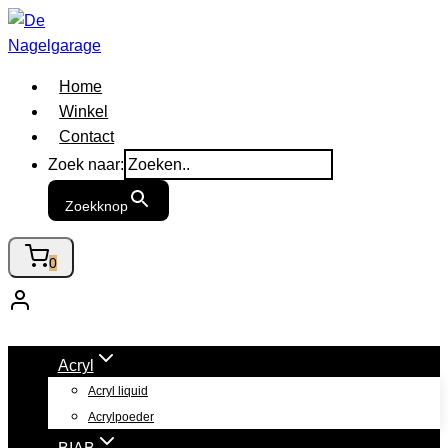
Doorgaan
naar
inhoud
Home
Winkel
Contact
Zoek naar:
Zoekknop
0
Acryl
Acryl liquid
Acrylpoeder
BIAB