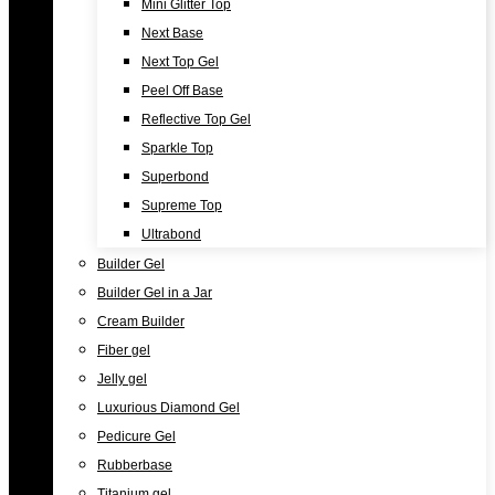
Mini Glitter Top
Next Base
Next Top Gel
Peel Off Base
Reflective Top Gel
Sparkle Top
Superbond
Supreme Top
Ultrabond
Builder Gel
Builder Gel in a Jar
Cream Builder
Fiber gel
Jelly gel
Luxurious Diamond Gel
Pedicure Gel
Rubberbase
Titanium gel