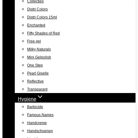
Collecties
Distri Colors
Distri Colors 15ml
Enchanted
Fifty Shades of Red
Free gel
Milky Naturals
Mini Gelpolish
One Step
Pearl Giselle
Reflective
Transparant
Hygiene
Barbicide
Famous Names
Handcreme
Handschoenen