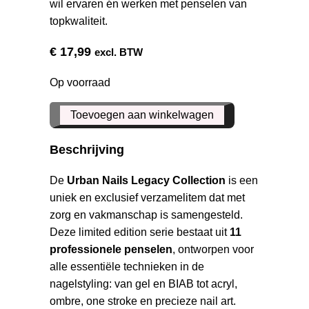
wil ervaren én werken met penselen van
topkwaliteit.
€
17,99
excl. BTW
Op voorraad
Legacy
Toevoegen aan winkelwagen
Penseel
Gel
Beschrijving
Oval
6
De
Urban Nails Legacy Collection
is een
aantal
uniek en exclusief verzamelitem dat met
zorg en vakmanschap is samengesteld.
Deze limited edition serie bestaat uit
11
professionele penselen
, ontworpen voor
alle essentiële technieken in de
nagelstyling: van gel en BIAB tot acryl,
ombre, one stroke en precieze nail art.