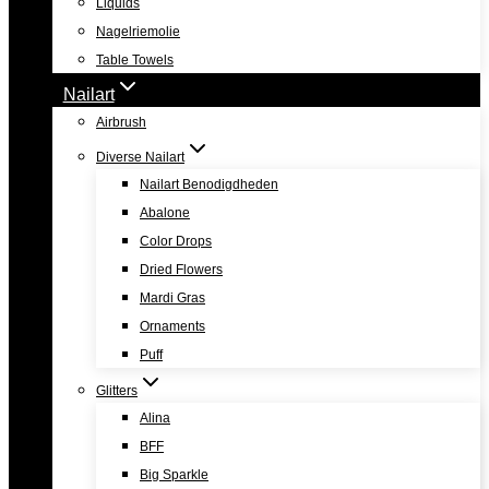
Liquids
Nagelriemolie
Table Towels
Nailart
Airbrush
Diverse Nailart
Nailart Benodigdheden
Abalone
Color Drops
Dried Flowers
Mardi Gras
Ornaments
Puff
Glitters
Alina
BFF
Big Sparkle