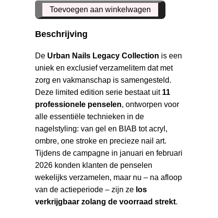
Legacy
Toevoegen aan winkelwagen
Penseel
Gel
Beschrijving
Oval
6
De
Urban Nails Legacy Collection
is een
aantal
uniek en exclusief verzamelitem dat met
zorg en vakmanschap is samengesteld.
Deze limited edition serie bestaat uit
11
professionele penselen
, ontworpen voor
alle essentiële technieken in de
nagelstyling: van gel en BIAB tot acryl,
ombre, one stroke en precieze nail art.
Tijdens de campagne in januari en februari
2026 konden klanten de penselen
wekelijks verzamelen, maar nu – na afloop
van de actieperiode – zijn ze
los
verkrijgbaar zolang de voorraad strekt
.