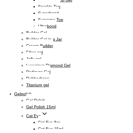
Sparkle Top
Superbond
Supreme Top
Ultrabond
Builder Gel
Builder Gel in a Jar
Cream Builder
Fiber gel
Jelly gel
Luxurious Diamond Gel
Pedicure Gel
Rubberbase
Titanium gel
Gelpolish
Gel Polish
Gel Polish 15ml
Cat Eye
Cat Eye 8gr
Cat Eye 15ml