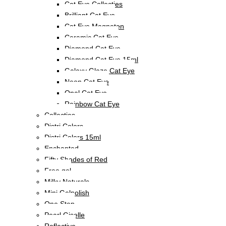
Cat Eye Collecties
Brilliant Cat Eye
Cat Eye Magneten
Ceramic Cat Eye
Diamond Cat Eye
Diamond Cat Eye 15ml
Galaxy Glaze Cat Eye
Neon Cat Eye
Opal Cat Eye
Rainbow Cat Eye
Collecties
Distri Colors
Distri Colors 15ml
Enchanted
Fifty Shades of Red
Free gel
Milky Naturals
Mini Gelpolish
One Step
Pearl Giselle
Reflective