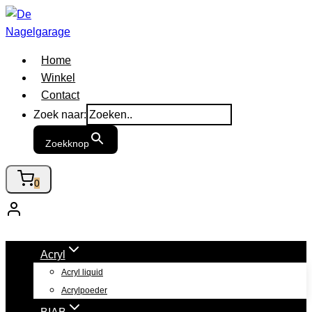
Doorgaan
naar
inhoud
Home
Winkel
Contact
Zoek naar:
Zoekknop
0
Acryl
Acryl liquid
Acrylpoeder
BIAB