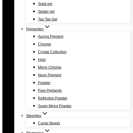
Solid gel
Spider gel
Tap Tap Gel
Pigmenten
Aurora Pigment
Chrome
Crystal Collection
Holo
Mirror Chrome
Neon Pigment
Powder
Pure Pigments
Reflective Powder
Super Mirror Powder
Steentjes
Caviar Beads