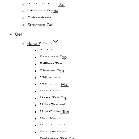
Builder Gel in a Jar
Fiber in a Bottle
Rubberbase
Structure Gel
Gel
Base & Tops
Acid Primer
Base and Top
Brilliant Top
Chrome Top
Glitter Top
Glitter Top Mat
High Shine
Matte Top Gel
Milky Top gel
Mini Glitter Top
Next Base
Next Top Gel
Peel Off Base
Reflective Top Gel