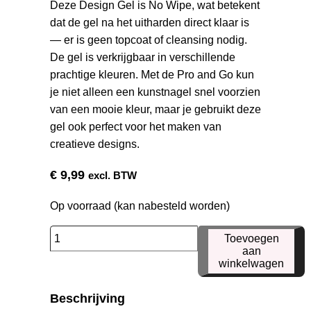
Deze Design Gel is No Wipe, wat betekent
dat de gel na het uitharden direct klaar is
— er is geen topcoat of cleansing nodig.
De gel is verkrijgbaar in verschillende
prachtige kleuren. Met de Pro and Go kun
je niet alleen een kunstnagel snel voorzien
van een mooie kleur, maar je gebruikt deze
gel ook perfect voor het maken van
creatieve designs.
€
9,99
excl. BTW
Op voorraad (kan nabesteld worden)
Pro
Toevoegen
and
aan
winkelwagen
Go
26
Beschrijving
aantal