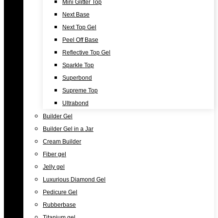
Mini Glitter Top
Next Base
Next Top Gel
Peel Off Base
Reflective Top Gel
Sparkle Top
Superbond
Supreme Top
Ultrabond
Builder Gel
Builder Gel in a Jar
Cream Builder
Fiber gel
Jelly gel
Luxurious Diamond Gel
Pedicure Gel
Rubberbase
Titanium gel