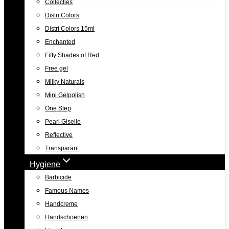
Collecties
Distri Colors
Distri Colors 15ml
Enchanted
Fifty Shades of Red
Free gel
Milky Naturals
Mini Gelpolish
One Step
Pearl Giselle
Reflective
Transparant
Hygiene
Barbicide
Famous Names
Handcreme
Handschoenen