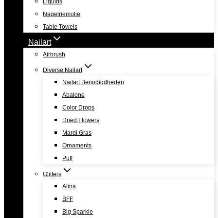
Liquids
Nagelriemolie
Table Towels
Nailart
Airbrush
Diverse Nailart
Nailart Benodigdheden
Abalone
Color Drops
Dried Flowers
Mardi Gras
Ornaments
Puff
Glitters
Alina
BFF
Big Sparkle