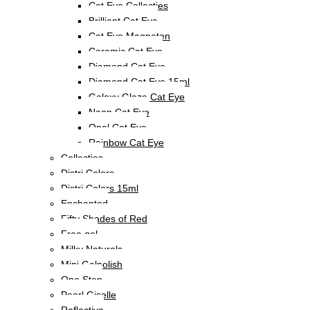
Cat Eye Collecties
Brilliant Cat Eye
Cat Eye Magneten
Ceramic Cat Eye
Diamond Cat Eye
Diamond Cat Eye 15ml
Galaxy Glaze Cat Eye
Neon Cat Eye
Opal Cat Eye
Rainbow Cat Eye
Collecties
Distri Colors
Distri Colors 15ml
Enchanted
Fifty Shades of Red
Free gel
Milky Naturals
Mini Gelpolish
One Step
Pearl Giselle
Reflective