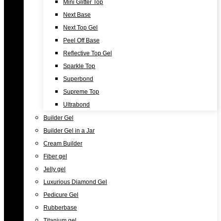
Mini Glitter Top
Next Base
Next Top Gel
Peel Off Base
Reflective Top Gel
Sparkle Top
Superbond
Supreme Top
Ultrabond
Builder Gel
Builder Gel in a Jar
Cream Builder
Fiber gel
Jelly gel
Luxurious Diamond Gel
Pedicure Gel
Rubberbase
Titanium gel