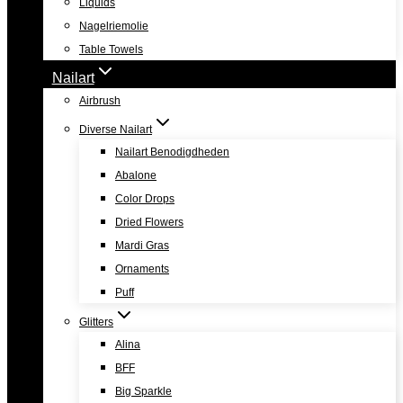
Liquids
Nagelriemolie
Table Towels
Nailart
Airbrush
Diverse Nailart
Nailart Benodigdheden
Abalone
Color Drops
Dried Flowers
Mardi Gras
Ornaments
Puff
Glitters
Alina
BFF
Big Sparkle