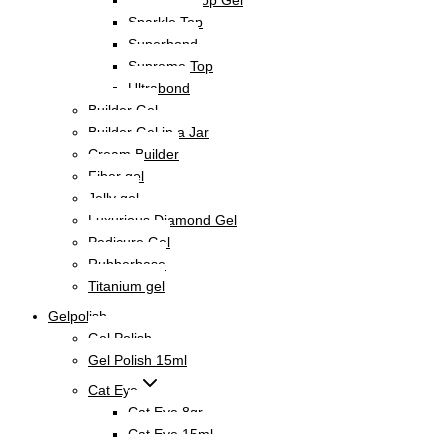
Sparkle Top
Superbond
Supreme Top
Ultrabond
Builder Gel
Builder Gel in a Jar
Cream Builder
Fiber gel
Jelly gel
Luxurious Diamond Gel
Pedicure Gel
Rubberbase
Titanium gel
Gelpolish
Gel Polish
Gel Polish 15ml
Cat Eye
Cat Eye 8gr
Cat Eye 15ml