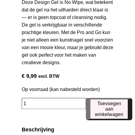
Deze Design Gel is No Wipe, wat betekent
dat de gel na het uitharden direct klaar is
— er is geen topcoat of cleansing nodig.
De gel is verkrijgbaar in verschillende
prachtige kleuren. Met de Pro and Go kun
je niet alleen een kunstnagel snel voorzien
van een mooie kleur, maar je gebruikt deze
gel ook perfect voor het maken van
creatieve designs.
€
9,99
excl. BTW
Op voorraad (kan nabesteld worden)
Pro
Toevoegen
and
aan
winkelwagen
Go
41
Beschrijving
aantal