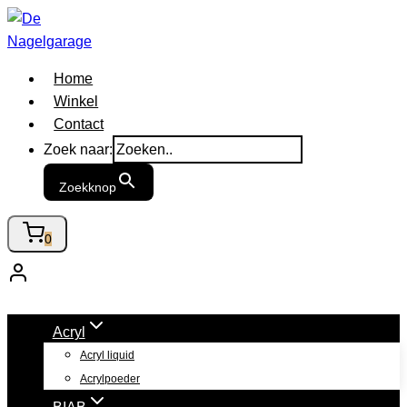
Doorgaan
naar
inhoud
Home
Winkel
Contact
Zoek naar:
Zoekknop
0
Acryl
Acryl liquid
Acrylpoeder
BIAB