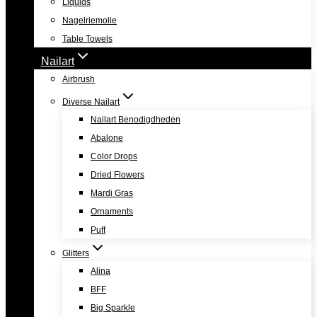
Liquids
Nagelriemolie
Table Towels
Nailart
Airbrush
Diverse Nailart
Nailart Benodigdheden
Abalone
Color Drops
Dried Flowers
Mardi Gras
Ornaments
Puff
Glitters
Alina
BFF
Big Sparkle