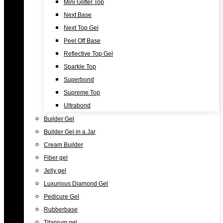
Mini Glitter Top
Next Base
Next Top Gel
Peel Off Base
Reflective Top Gel
Sparkle Top
Superbond
Supreme Top
Ultrabond
Builder Gel
Builder Gel in a Jar
Cream Builder
Fiber gel
Jelly gel
Luxurious Diamond Gel
Pedicure Gel
Rubberbase
Titanium gel