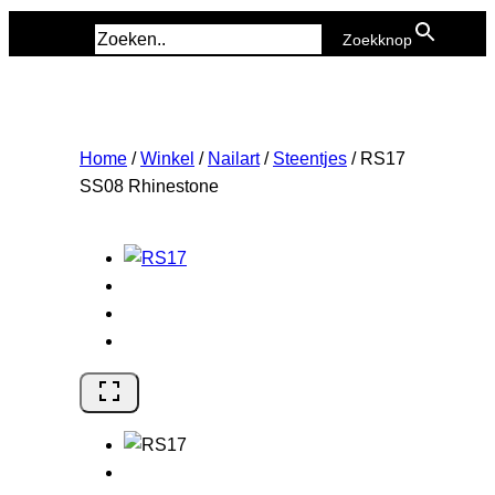
Zoek naar:
Zoekknop
Home
/
Winkel
/
Nailart
/
Steentjes
/
RS17
SS08 Rhinestone