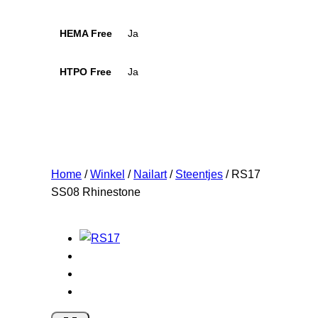
HEMA Free
Ja
HTPO Free
Ja
Home
/
Winkel
/
Nailart
/
Steentjes
/
RS17
SS08 Rhinestone