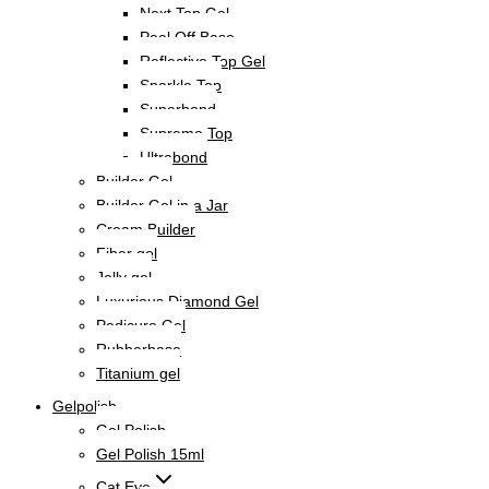
Next Top Gel
Peel Off Base
Reflective Top Gel
Sparkle Top
Superbond
Supreme Top
Ultrabond
Builder Gel
Builder Gel in a Jar
Cream Builder
Fiber gel
Jelly gel
Luxurious Diamond Gel
Pedicure Gel
Rubberbase
Titanium gel
Gelpolish
Gel Polish
Gel Polish 15ml
Cat Eye