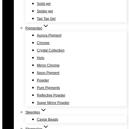
Solid gel
Spider gel
Tap Tap Gel
Pigmenten
Aurora Pigment
Chrome
Crystal Collection
Holo
Mirror Chrome
Neon Pigment
Powder
Pure Pigments
Reflective Powder
Super Mirror Powder
Steentjes
Caviar Beads