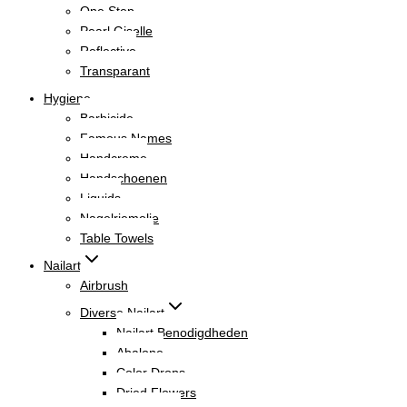
One Step
Pearl Giselle
Reflective
Transparant
Hygiene
Barbicide
Famous Names
Handcreme
Handschoenen
Liquids
Nagelriemolie
Table Towels
Nailart
Airbrush
Diverse Nailart
Nailart Benodigdheden
Abalone
Color Drops
Dried Flowers