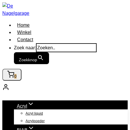
Doorgaan
naar
inhoud
Home
Winkel
Contact
Zoek naar:
Zoekknop
0
Acryl
Acryl liquid
Acrylpoeder
BIAB