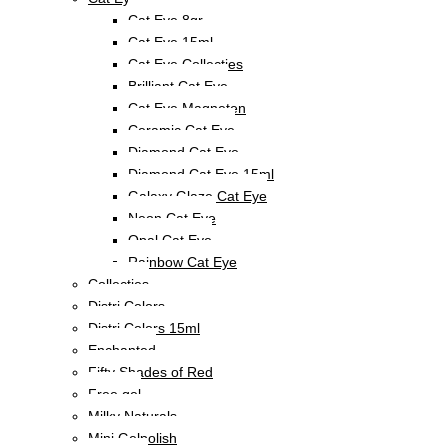
Cat Eye 8gr
Cat Eye 15ml
Cat Eye Collecties
Brilliant Cat Eye
Cat Eye Magneten
Ceramic Cat Eye
Diamond Cat Eye
Diamond Cat Eye 15ml
Galaxy Glaze Cat Eye
Neon Cat Eye
Opal Cat Eye
Rainbow Cat Eye
Collecties
Distri Colors
Distri Colors 15ml
Enchanted
Fifty Shades of Red
Free gel
Milky Naturals
Mini Gelpolish