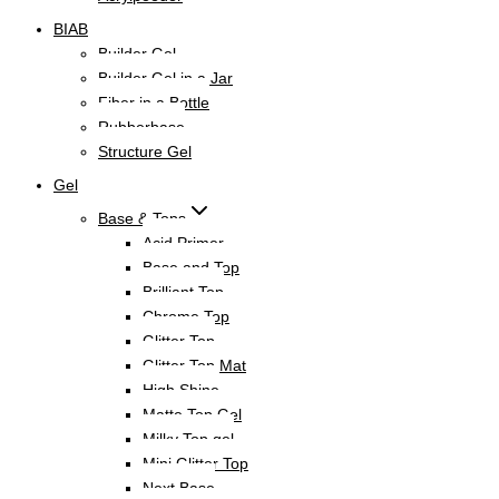
BIAB
Builder Gel
Builder Gel in a Jar
Fiber in a Bottle
Rubberbase
Structure Gel
Gel
Base & Tops
Acid Primer
Base and Top
Brilliant Top
Chrome Top
Glitter Top
Glitter Top Mat
High Shine
Matte Top Gel
Milky Top gel
Mini Glitter Top
Next Base