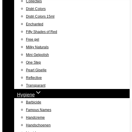
Collecties
Distri Colors
Distri Colors 15ml
Enchanted
Fifty Shades of Red
Free gel
Milky Naturals
Mini Gelpolish
One Step
Pearl Giselle
Reflective
Transparant
Hygiene
Barbicide
Famous Names
Handcreme
Handschoenen